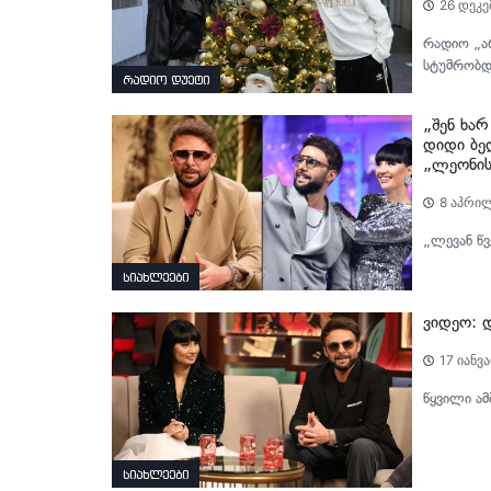
26 დეკე
რადიო „ა
სტუმრობდა
რადიო დუეტი
„შენ ხა
დიდი ბე
„ლეონის
8 აპრილ
„ლევან წვ
სიახლეები
ვიდეო: დ
17 იანვ
წყვილი ამ
სიახლეები