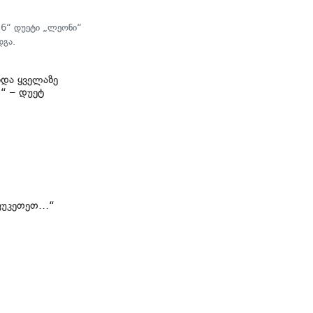
26“ დუეტი „ლეონი“
დგა.
ნდა ყველაზე
“ – დუეტ
გავუკეთეთ…“