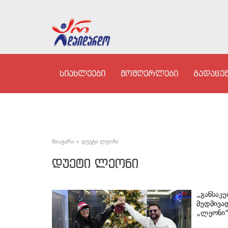
სიახლეები
მომღერლები
გადაცემ
მთავარი
»
დუეტი ლეონი
დუეტი ლეონი
„განსაკ
მუდმივა
„ლეონი