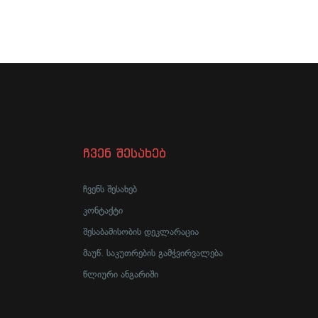
ჩვენ შესახებ
ჩვენს შესახებ
კონტაქტი
შესაბამისობის დეკლარაცია
მაუწ. საკუთრების გამჭვირვალება
წლიური ანგარიში