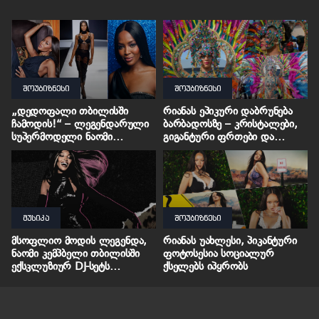
შოუბიზნესი
შოუბიზნესი
„დედოფალი თბილისში
რიანას ეპიკური დაბრუნება
ჩამოდის!“ – ლეგენდარული
ბარბადოსზე – კრისტალები,
სუპერმოდელი ნაომი
გიგანტური ფრთები და
კემპბელი საქართველოს
ფურორი კარნავალზე
ეწვევა
მუსიკა
შოუბიზნესი
მსოფლიო მოდის ლეგენდა,
რიანას უახლესი, პიკანტური
ნაომი კემპბელი თბილისში
ფოტოსესია სოციალურ
ექსკლუზიურ DJ-სეტს
ქსელებს იპყრობს
გამართავს