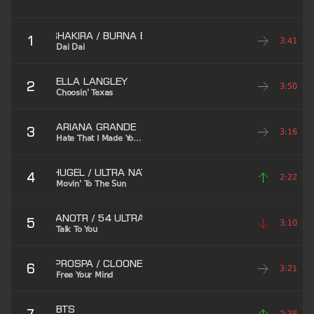
SHAKIRA / BURNA BOY
1
3:41
Dai Dai
ELLA LANGLEY
2
3:50
Choosin' Texas
ARIANA GRANDE
3
3:16
Hate That I Made You
Love Me
HUGEL / ULTRA NATE
4
2:22
Movin' To The Sun
ANOTR / 54 ULTRA
5
3:10
Talk To You
PROSPA / CLOONEE
6
3:21
Free Your Mind
BTS