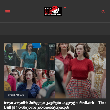
შოუბიზნესი
ბილი აილიშის პირველი კადრები საკულტო რომანის – The
Bell Jar მომავალი კინოადაპტაციიდან