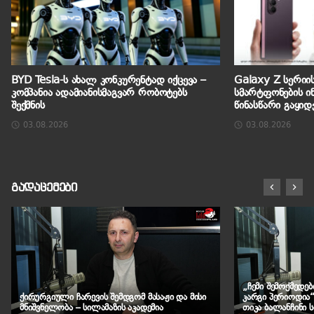
BYD Tesla-ს ახალ კონკურენტად იქცევა –
Galaxy Z სერიი
კომპანია ადამიანისმაგვარ რობოტებს
სმარტფონების ი
შექმნის
წინასწარი გაყიდ
03.08.2026
03.08.2026
გადაცემები
„ჩემი შემოქმედე
ქირურგიული ჩარევის შემდგომ მასაჟი და მისი
კარგი პერიოდია
მნიშვნელობა – სილამაზის აკადემია
თიკა ბალანჩინი 