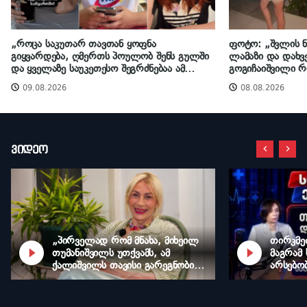
„როცა საკუთარ თავთან ყოფნა
ფოტო: „შვლის 
გიყვარდება, ღმერთს პოულობ შენს გულში
ლამაზი და დახვ
და ყველაზე საუკეთესო შეგრძნებაა ამ
გოგიჩაიშვილი რ
სამყაროში“ – თამუნა მდივანი
კადრებს გვიზიარ
09.08.2026
08.08.2026
ვიდეო
„პირველად რომ მნახა, მიხეილ
თირკმე
თუმანიშვილს უთქვამს, ამ
მაგრამ 
ქალიშვილს თავისი გარეგნობის
არსებო
ტოლფასი ნიჭი რომ აღმოაჩნდეს,
ჭოხონე
ვარღვევ თეატრალურში მიღების
საფრთხ
წესსო“ – ლაურა რეხვიაშვილი