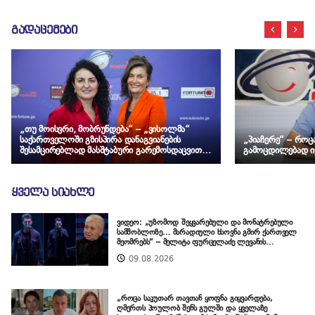
გადაცემები
„თუ მოისვრი, მობრუნდება“ – „ვისოლმა“
საქართველოში გზისპირა დანაგვიანების
„პიაჩერე“ – რო
შესამცირებლად მასშტაბური გარემოსდაცვითი
გამოცდილებად ი
კამპანია დაიწყო
ყველა სიახლე
ვიდეო: „უზომოდ შეყვარებული და მონატრებული
სამშობლოზე… მარადიული ხსოვნა გმირ ქართველ
მეომრებს“ – მელიტა ფურცელაძე ლევანის
შესრულებას „ჰერიო ბიჭებო“ გვიზიარებს, რომელიც
09.08.2026
აგვისტოს ომში, გმირულად დაღუპულ ჯარისკაცებს
მიუძღვნა
„როცა საკუთარ თავთან ყოფნა გიყვარდება,
ღმერთს პოულობ შენს გულში და ყველაზე