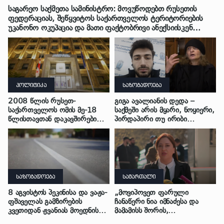
საგარეო საქმეთა სამინისტრო: მოვუწოდებთ რუსეთის
ფედერაციას, შეწყვიტოს საქართველოს ტერიტორიების
უკანონო ოკუპაცია და მათი ფაქტობრივი ანექსიისკენ
მიმართული ქმედებები
პოლიტიკა
საზოგადოება
2008 წლის რუსეთ-
გიგა ავალიანის დედა –
საქართველოს ომის მე-18
საქმეში არის მყარი, ნოყიერი,
წლისთავთან დაკავშირებით
პირდაპირი თუ ირიბი
ადმინისტრაციულ შენობებზე
მტკიცებულებები – ნია იმნაძეს
სახელმწიფო დროშები
მაქსიმალური სასჯელი
დაეშვა
მიესჯება – ჩვენ ნია იმნაძეს არ
ვედავებით იმას, რომ ეუბნება:
“წადი, მოკალი“, ეს
დაკვეთაა, ჩვენ ვამბობთ,
საზოგადოება
სამართალი
წაქეზებას, მანიპულირებას
8 აგვისტოს პეკინისა და ვაჟა-
„მოვიპოვეთ ფარული
ფშაველას გამზირების
ჩანაწერი ნია იმნაძესა და
კვეთიდან ჟვანიას მოედნის
მამამისს შორის,
მიმართულებით მოძრაობა
განიხილავდნენ, როგორ