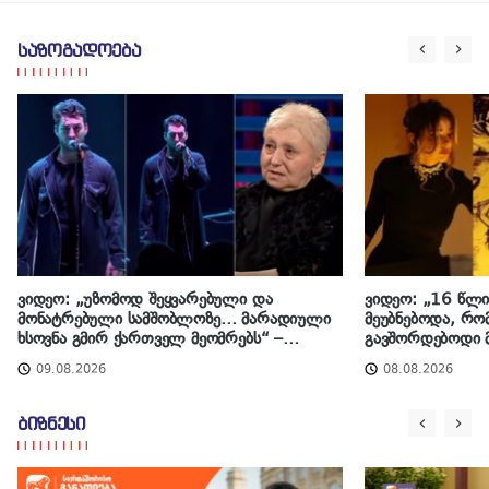
შეიზღუდება – როგორ
ჩაიდინა გაბაშვილმა
შეძლებთ მოძრაობას
დანაშაული – ნიას მამა
საზოგადოება
ამბობს, რომ არასწორად
მოიქცა, თუმცა მამას ეუბნება,
რომ სხვანაირად ვერ
მოიქცეოდა, თანამედროვე
ეპოქაში სხვანაირად ხდება“ –
პროკურორი ქეთევან სონიძე
ვიდეო: „უზომოდ შეყვარებული და
ვიდეო: „16 წლი
მონატრებული სამშობლოზე… მარადიული
მეუბნებოდა, რომ
ხსოვნა გმირ ქართველ მეომრებს“ –
გავშორდებოდი 
მელიტა ფურცელაძე ლევანის შესრულებას
გიუნაშვილი ცხ
09.08.2026
08.08.2026
„ჰერიო ბიჭებო“ გვიზიარებს, რომელიც
აგვისტოს ომში, გმირულად დაღუპულ
ჯარისკაცებს მიუძღვნა
ბიზნესი