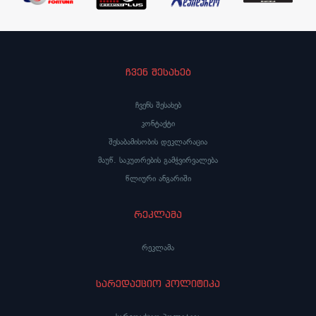
ჩვენ შესახებ
ჩვენს შესახებ
კონტაქტი
შესაბამისობის დეკლარაცია
მაუწ. საკუთრების გამჭვირვალება
წლიური ანგარიში
რეკლამა
რეკლამა
სარედაქციო პოლიტიკა