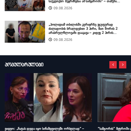
საუკეთესო შეგრძნებაა ამ სამყაროში“ – თამუნა
მდივანი
09.08.2026
„პოლიციამ თბილისში კურიერზე ჯგუფურად
ძალადობის ბრალდებით 3 პირი, მათ შორის 2
არასრულწლოვანი დააკავა – კიდევ 2 პირის
დაკავების მიზნით კი შესაბამისი ღონისძიებები
09.08.2026
ტარდება“ – შსს
პოპულარულები
ვიდეო: „ნატას დედა იყო სინამდვილეში ორსულად“ –
“სამგორის” მეტროში 