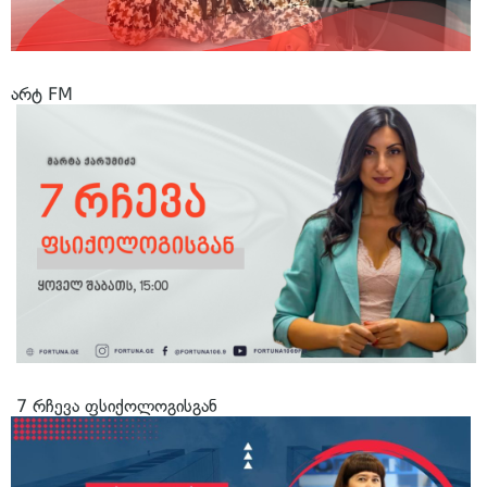
არტ FM
7 რჩევა ფსიქოლოგისგან