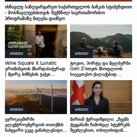
ისწავლე საზღვარგარეთ საქართველოს ბანკის სტიპენდიით
- მოსწავლეებისთვის შექმნილ საერთაშორისო
პროგრამაზე მიღება დაიწყო
ბიზნესი
ბიზნესი
Wine Square X Lunatic
ტოკიო, პორტუ და მელბურნი
ერთმანეთის მხარდასაჭერად
Gen Z-სთვის მსოფლიოს
| მცირე ბიზნესის ჯაჭვი
საუკეთესო ქალაქებად
გრძელდება
დასახელდა
ბიზნესი
ბიზნესი
ევროკავშირში
მარიამ ქვრივიშვილი: „ჩვენს
ელექტროენერგიის თითქმის
ქვეყანაში ჩამოსულ სტუმრებს
ნახევარი უკვე განახლებადი
შეეძლებათ, თბილისიდან
წყაროებიდან მიიღება
ბათუმში და ბათუმიდან ჩვენს