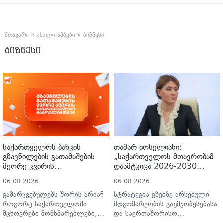
დედაქალაქში 4 საათში
ჩამოვიდნენ, ეს ხელს
შეუწყობს შიდა ტურიზმს,
საერთაშორისო ტურიზმს,
მთავარი
»
ახალი ამბები
»
ბიზნესი
ასევე შიდა მობილობის
ბიზნესი
გაუმჯობესებას ქვეყანაში“
საქართველოს ბანკის
თამარ იოსელიანი:
გზავნილების გათამაშების
„საქართველოს მთავრობამ
მეორე კვირის
დაამტკიცა 2026-2030
გამარჯვებულები
წლების საგზაო
06.08.2026
06.08.2026
გამოვლინდნენ
უსაფრთხოების ეროვნული
სტრატეგია და მისი
გამარჯვებულებს შორის არიან
სტრატეგია გზებზე არსებული
სამოქმედო გეგმა, რომელიც
როგორც საქართველოში
მდგომარეობის გაუმჯობესებასა
2030 წლისთვის საგზაო
მცხოვრები მომხმარებლები,
და საერთაშორისო
შემთხვევების შედეგად
ისე ემიგრანტები.
სტანდარტების დანერგვას