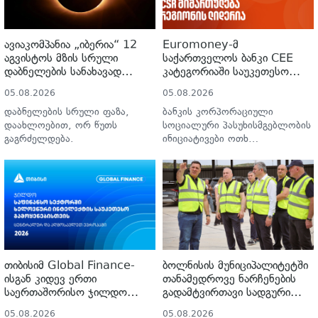
ავიაკომპანია „იბერია“ 12
Euromoney-მ
აგვისტოს მზის სრული
საქართველოს ბანკი CEE
დაბნელების სანახავად
კატეგორიაში საუკეთესო
ჩარტერულ რეისს ნიშნავს
ბანკად დაასახელა
05.08.2026
05.08.2026
კორპორაციული სოციალური
პასუხისმგებლობის
დაბნელების სრული ფაზა,
ბანკის კორპორაციული
მიმართულებით
დაახლოებით, ორ წუთს
სოციალური პასუხისმგებლობის
გაგრძელდება.
ინიციატივები ოთხ
მიმართულებას აერთიანებს.
თიბისიმ Global Finance-
ბოლნისის მუნიციპალიტეტში
ისგან კიდევ ერთი
თანამედროვე ნარჩენების
საერთაშორისო ჯილდო
გადამტვირთავი სადგური
მიიღო
გაიხსნა
05.08.2026
05.08.2026