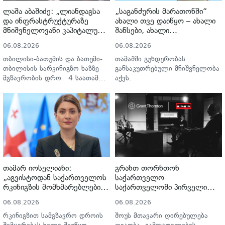
ლაშა აბაშიძე: „ლიანდაგსა
„საგანძურის მარათონში“
და ინფრასტრუქტურაზე
ახალი თვე დაიწყო – ახალი
მნიშვნელოვანი კაპიტალური
შანსები, ახალი
სამუშაოების ჩატარებამ
გამარჯვებულები და 250 000
06.08.2026
06.08.2026
საშუალება მოგვცა,
ლარიანი საპრიზო ფონდი
გარკვეულ მონაკვეთებზე
თბილისი-ბათუმის და ბათუმი-
თამაშში გუნდურობას
სიჩქარეები გაგვეზარდა“
თბილისის სარკინიგზო ხაზზე
განსაკუთრებული მნიშვნელობა
მგზავრობის დრო 4 საათამდე
აქვს.
შემცირდა.
თამარ იოსელიანი:
გრანთ თორნთონ
„აგვისტოდან საქართველოს
საქართველო
რკინიგზის მომხმარებლები
საქართველოში პირველი
შეძლებენ, რომ თბილისიდან
YouTube ბიზნესშოუს –
06.08.2026
06.08.2026
ბათუმში 4 საათში
Punchline Profit-ის
იმგზავრონ“
პარტნიორია
რკინიგზით სამგზავრო დროის
შოუს მთავარი ღირებულება