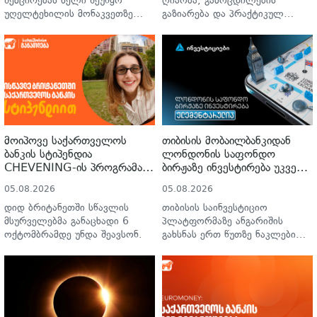
შემცირებას ხელი შეუწყო
ღიაობა, გამოცდილების
უღელტეხილის მონაკვეთზე
გაზიარება და პრაქტიკულ
მოდერნიზაციის პროექტის
მაგალითებზე დაფუძნებული
დასრულებამ.
სწავლებაა.
მოიპოვე საქართველოს
თიბისის მობაილბანკიდან
ბანკის სტიპენდია
ლონდონის საფონდო
CHEVENING-ის პროგრამაში
ბირჟაზე ინვესტირება უკვე
– განაცხადების მიღება
ელემენტარულია
05.08.2026
05.08.2026
დაიწყო
დიდ ბრიტანეთში სწავლის
თიბისის საინვესტიციო
მსურველებმა განაცხადი 6
პლატფორმაზე ანგარიშის
ოქტომბრამდე უნდა შეავსონ.
გახსნას ერთ წუთზე ნაკლები
დრო სჭირდება.