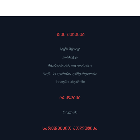
ჩვენ შესახებ
ჩვენს შესახებ
კონტაქტი
შესაბამისობის დეკლარაცია
მაუწ. საკუთრების გამჭვირვალება
წლიური ანგარიში
რეკლამა
რეკლამა
სარედაქციო პოლიტიკა