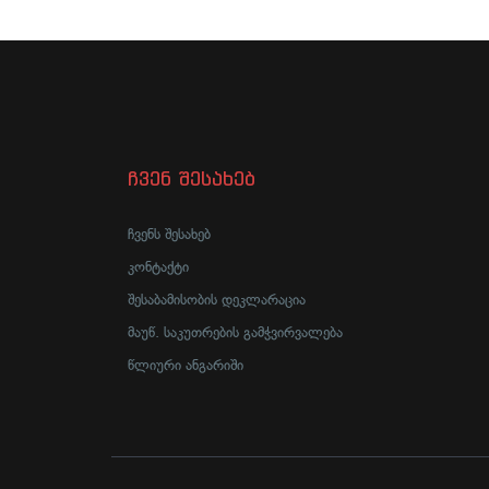
ჩვენ შესახებ
ჩვენს შესახებ
კონტაქტი
შესაბამისობის დეკლარაცია
მაუწ. საკუთრების გამჭვირვალება
წლიური ანგარიში