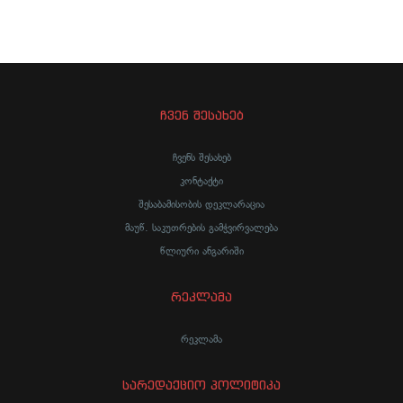
ჩვენ შესახებ
ჩვენს შესახებ
კონტაქტი
შესაბამისობის დეკლარაცია
მაუწ. საკუთრების გამჭვირვალება
წლიური ანგარიში
რეკლამა
რეკლამა
სარედაქციო პოლიტიკა