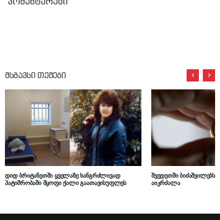
კომენტარები
მსგავსი თემები
დიდ ბრიტანეთში ყველაზე ხანგრძლივად
შვედეთში ბიძაშვილებს 
პატიმრობაში მყოფი ქალი გაათავისუფლეს
აიკრძალა