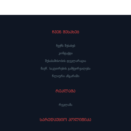
დააფინანსებს“ – თავისუფალი უნივერსიტეტი
აკადემიაში სრული დაფი
ჩვენ შესახებ
ჩვენს შესახებ
კონტაქტი
შესაბამისობის დეკლარაცია
მაუწ. საკუთრების გამჭვირვალება
წლიური ანგარიში
რეკლამა
რეკლამა
სარედაქციო პოლიტიკა