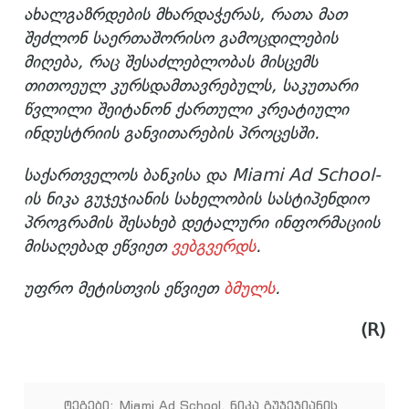
ახალგაზრდების
მხარდაჭერას
,
რათა
მათ
შეძლონ
საერთაშორისო
გამოცდილების
მიღება
,
რაც
შესაძლებლობას
მისცემს
თითოეულ
კურსდამთავრებულს
,
საკუთარი
წვლილი
შეიტანონ
ქართული
კრეატიული
ინდუსტრიის
განვითარების
პროცესში
.
საქართველოს ბანკისა და Miami Ad School-
ის ნიკა გუჯეჯიანის სახელობის სასტიპენდიო
პროგრამის შესახებ დეტალური ინფორმაციის
მისაღებად ეწვიეთ
ვებგვერდს
.
უფრო მეტისთვის ეწვიეთ
ბმულს
.
(R)
ტეგები:
Miami Ad School
,
ნიკა გუჯეჯიანის