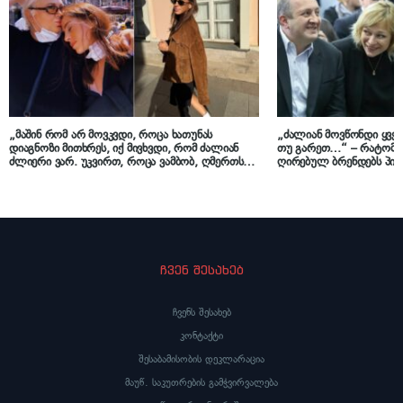
„მაშინ რომ არ მოვკვდი, როცა ხათუნას
„ძალიან მოვწონდი ყველ
დიაგნოზი მითხრეს, იქ მივხვდი, რომ ძალიან
თუ გარეთ…“ – რატომ ა
ძლიერი ვარ. უკვირთ, როცა ვამბობ, ღმერთს
ღირებულ ბრენდებს პი
მადლობა, რომ ეს დაავადება მოვიდა ჩვენთან-
მაკა ჩიჩუა
მეთქი…“ – ნინი ქარსელაძის მძიმე პერიოდი
ჩვენ შესახებ
ჩვენს შესახებ
კონტაქტი
შესაბამისობის დეკლარაცია
მაუწ. საკუთრების გამჭვირვალება