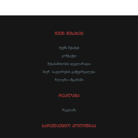
ჩვენ შესახებ
ჩვენს შესახებ
კონტაქტი
შესაბამისობის დეკლარაცია
მაუწ. საკუთრების გამჭვირვალება
წლიური ანგარიში
რეკლამა
რეკლამა
სარედაქციო პოლიტიკა