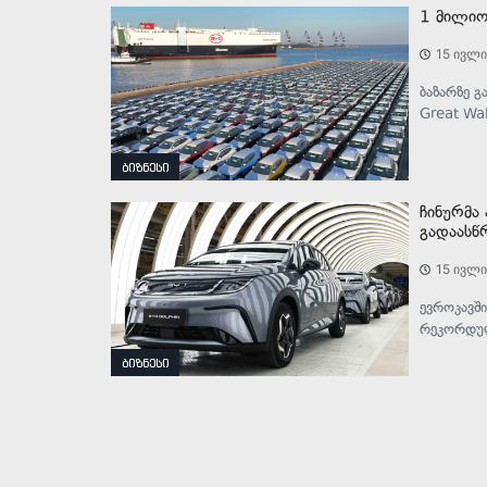
1 მილიო
15 ივლი
ბაზარზე გ
Great Wal
ბიზნესი
ჩინურმა
გადაასწ
15 ივლი
ევროკავშ
რეკორდუ
ბიზნესი