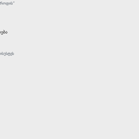
ა როდის“
დება
ისუსტეს