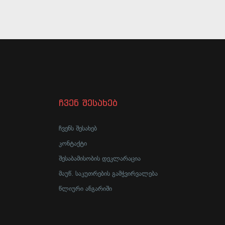
ჩვენ შესახებ
ჩვენს შესახებ
კონტაქტი
შესაბამისობის დეკლარაცია
მაუწ. საკუთრების გამჭვირვალება
წლიური ანგარიში