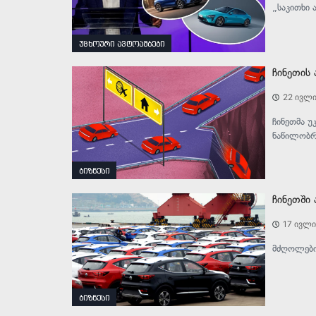
„საკითხი 
უცხოური ავტოამბები
ჩინეთის
22 ივლი
ჩინეთმა უ
ნაწილობრ
ბიზნესი
ჩინეთში
17 ივლი
მძღოლები
ბიზნესი