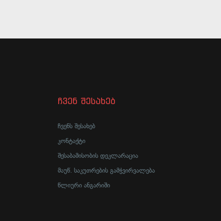
ჩვენ შესახებ
ჩვენს შესახებ
კონტაქტი
შესაბამისობის დეკლარაცია
მაუწ. საკუთრების გამჭვირვალება
წლიური ანგარიში