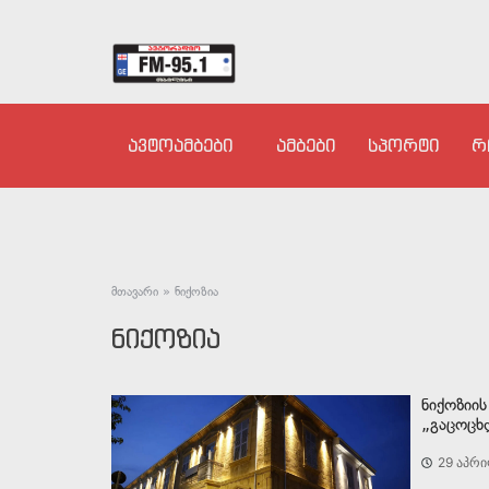
ავტოამბები
ამბები
სპორტი
რ
მთავარი
»
ნიქოზია
ნიქოზია
ნიქოზიი
„გაცოცხ
29 აპრი