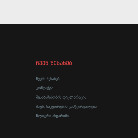
ჩვენ შესახებ
ჩვენს შესახებ
კონტაქტი
შესაბამისობის დეკლარაცია
მაუწ. საკუთრების გამჭვირვალება
წლიური ანგარიში