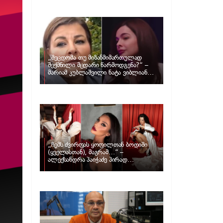
განცხადებას ავრცელებს ნატა
ვიბლიანი და როგორ პასუხობს მას
მარიამ კუბლაშვილი
„შეცდომა თუ მიზანმიმართულად
შექმნილი მცდარი წარმოდგენა?“ –
მარიამ კუბლაშვილი ნატა ვიბლიანის
საქმეზე ვიდეომიმართვას ავრცელებს
„ჩემს ძვირფას ყოფილთან ბოდიში
(ყველასთან), მაგრამ…“ –
ალექსანდრა პაიჭაძე პირად
ცხოვრებაზე