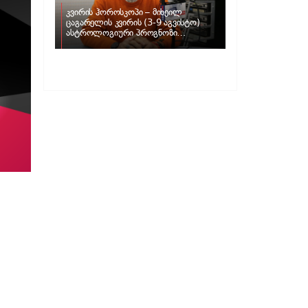
კვირის ჰოროსკოპი – მიხეილ
ცაგარელის კვირის (3-9 აგვისტო)
ასტროლოგიური პროგნოზი
ზოდიაქოს ნიშნებისთვის