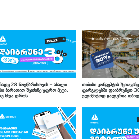
ზადე 28 ნოემბრისთვის – ახალი
თიბისი კონცეპტის შეთავაზე
სი ბარათით შეიძინე უფრო მეტი,
ფარგლებში დაიბრუნეთ 3
ე სხვა დროს
ულიმიტოდ გალერია თბილ