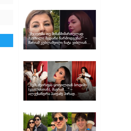
განცხადებას ავრცელებს ნატა
ვიბლიანი და როგორ პასუხობს მას
მარიამ კუბლაშვილი
„შეცდომა თუ მიზანმიმართულად
შექმნილი მცდარი წარმოდგენა?“ –
მარიამ კუბლაშვილი ნატა ვიბლიანის
საქმეზე ვიდეომიმართვას ავრცელებს
„ჩემს ძვირფას ყოფილთან ბოდიში
(ყველასთან), მაგრამ…“ –
ალექსანდრა პაიჭაძე პირად
ცხოვრებაზე