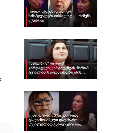
ვიდეო: „ნატას დედა იყო
სინამდვილეში ორსულად“ – თამუნა
მუსერიძე
“სამგორის” მეტროში
გარდაცვლილი სტუდენტის, მარიამ
ტყემალაძის დედა ექსპერტიზის
პასუხს აქვეყნებს – რა გახდა გოგონას
.
გარდაცვალების მიზეზი?
„ქალბატონო, შენი ცხოვრება
ტალახმოსხმული დადიხართ,
აუცილებლად გამოვიყენებ რა
ინფორმაციაც მაქვს“… – რა