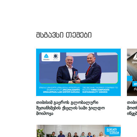
მსგავსი თემები
თიბისიმ გაეროს გლობალური
თიბი
შეთანხმების ქსელის სამი ჯილდო
მოთხ
მოიპოვა
იწყე