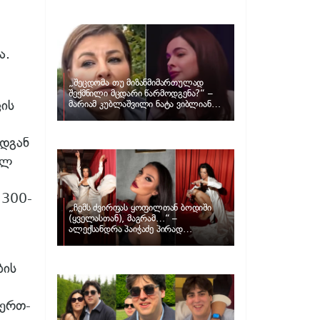
განცხადებას ავრცელებს ნატა
ვიბლიანი და როგორ პასუხობს მას
მარიამ კუბლაშვილი
ა.
„შეცდომა თუ მიზანმიმართულად
შექმნილი მცდარი წარმოდგენა?“ –
ის
მარიამ კუბლაშვილი ნატა ვიბლიანის
საქმეზე ვიდეომიმართვას ავრცელებს
დგან
ულ
 300-
„ჩემს ძვირფას ყოფილთან ბოდიში
(ყველასთან), მაგრამ…“ –
ალექსანდრა პაიჭაძე პირად
ცხოვრებაზე
ბის
 ერთ-