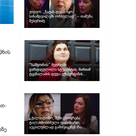
ვიდეო: „ნატას დედა იყო
სინამდვილეში ორსულად“ – თამუნა
მუსერიძე
მნის
“სამგორის” მეტროში
გარდაცვლილი სტუდენტის, მარიამ
ტყემალაძის დედა ექსპერტიზის
პასუხს აქვეყნებს – რა გახდა გოგონას
გარდაცვალების მიზეზი?
რთ-
„ქალბატონო, შენი ცხოვრება
ტალახმოსხმული დადიხართ,
აუცილებლად გამოვიყენებ რა
რზე
ინფორმაციაც მაქვს“… – რა