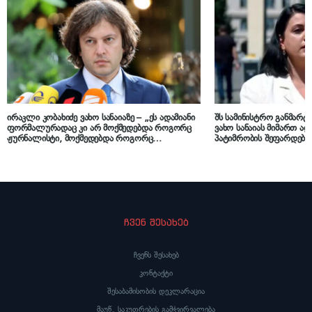
ირაკლი კობახიძე ვახო სანაიაზე – „ეს ადამიანი
შს სამინისტრო განმარტ
ფორმალურადაც კი არ მოქმედებდა როგორც
ვახო სანაიას მიმართ ა
ჟურნალისტი, მოქმედებდა როგორც
პატიმრობის შეფარდება
პოლიტიკური აქტივისტი, რასა იუკნევიჩიენესა და
სხვა ევროპელი დეპუტატების განცხადებები კი
საერთოდ არ არის საინტერესო“
ჩვენ შესახებ
ჩვენს შესახებ
კონტაქტი
შესაბამისობის დეკლარაცია
მაუწ. საკუთრების გამჭვირვალება