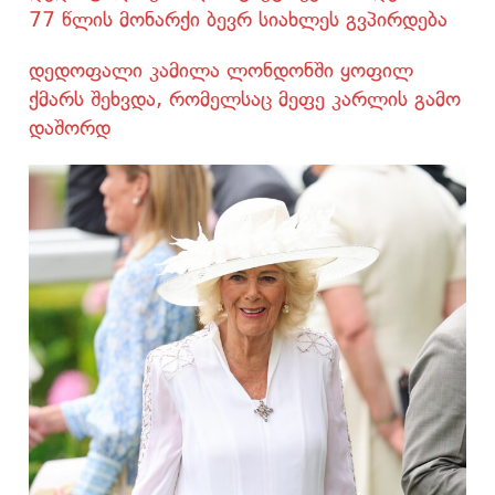
77 წლის მონარქი ბევრ სიახლეს გვპირდება
დედოფალი კამილა ლონდონში ყოფილ
ქმარს შეხვდა, რომელსაც მეფე კარლის გამო
დაშორდ