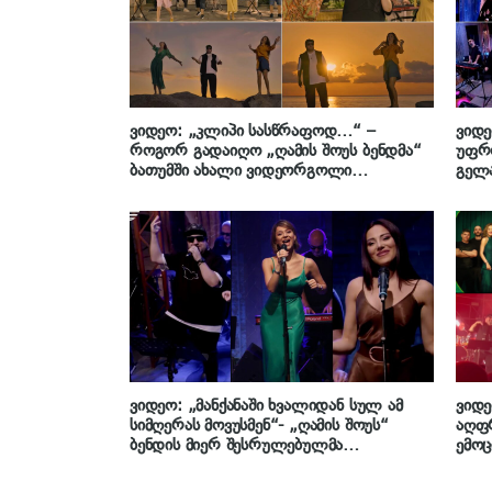
ვიდეო: „კლიპი სასწრაფოდ…“ –
ვიდე
როგორ გადაიღო „ღამის შოუს ბენდმა“
უფრ
ბათუმში ახალი ვიდეორგოლი
გელა
საზაფხულო ჰიტზე, რომელიც გელა
ბენდ
გნოლიძემ დაწერა
ანშ
ვიდეო: „მანქანაში ხვალიდან სულ ამ
ვიდე
სიმღერას მოვუსმენ“- „ღამის შოუს“
აღფ
ბენდის მიერ შესრულებულმა
ემოც
„ჩვენებურმა სიმღერამ“ სოციალურ
შეკვ
ქსელში დიდი მოწონება დაიმსახურა
გნოლ