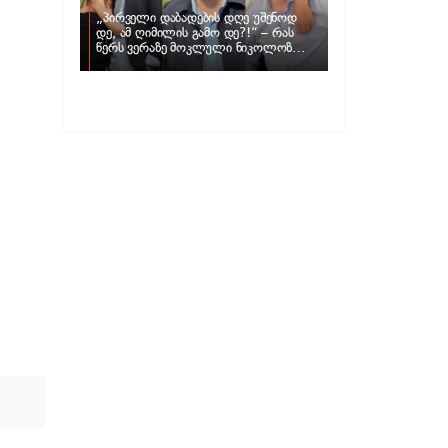
„პირველი დაბადების დღე უშენოდ
დე, ამ ღიმილის გამო დე?!“ – რას
წერს ვერაზე მოკლული ნიკოლოზ
ღუნაშვილის დედა