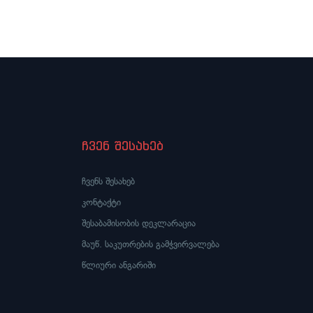
კონც
ჩვენ შესახებ
ჩვენს შესახებ
კონტაქტი
შესაბამისობის დეკლარაცია
მაუწ. საკუთრების გამჭვირვალება
წლიური ანგარიში