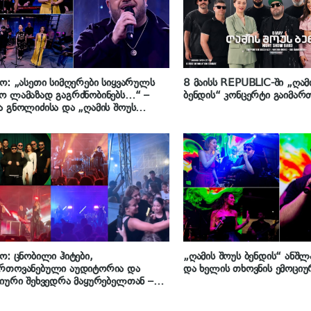
ო: „ასეთი სიმღერები სიყვარულს
8 მაისს REPUBLIC-ში „ღამ
ო ლამაზად გაგრძნობინებს…“ –
ბენდის“ კონცერტი გაიმარ
 გნოლიძისა და „ღამის შოუს
ის“ ახალი კომპოზიცია და
ლაგით გამართული კონცერტები
ო: ცნობილი ჰიტები,
„ღამის შოუს ბენდის“ ანშლ
რთოვანებული აუდიტორია და
და ხელის თხოვნის ემოციუ
იური შეხვედრა მაყურებელთან –
ეთილის მუსიკოსთა პარკში გელა
იძის და „ღამის შოუს ბენდის“