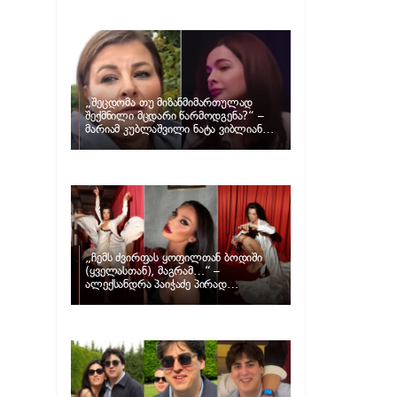
განცხადებას ავრცელებს ნატა
ვიბლიანი და როგორ პასუხობს მას
მარიამ კუბლაშვილი
„შეცდომა თუ მიზანმიმართულად
შექმნილი მცდარი წარმოდგენა?“ –
მარიამ კუბლაშვილი ნატა ვიბლიანის
საქმეზე ვიდეომიმართვას ავრცელებს
„ჩემს ძვირფას ყოფილთან ბოდიში
(ყველასთან), მაგრამ…“ –
ალექსანდრა პაიჭაძე პირად
ცხოვრებაზე