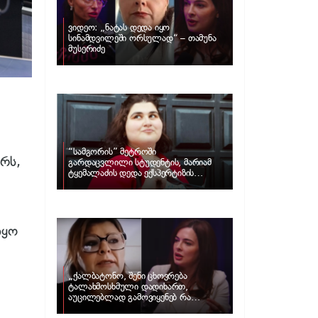
ვიდეო: „ნატას დედა იყო
სინამდვილეში ორსულად“ – თამუნა
მუსერიძე
“სამგორის” მეტროში
რს,
გარდაცვლილი სტუდენტის, მარიამ
ტყემალაძის დედა ექსპერტიზის
პასუხს აქვეყნებს – რა გახდა გოგონას
გარდაცვალების მიზეზი?
იყო
„ქალბატონო, შენი ცხოვრება
ტალახმოსხმული დადიხართ,
აუცილებლად გამოვიყენებ რა
ინფორმაციაც მაქვს“… – რა