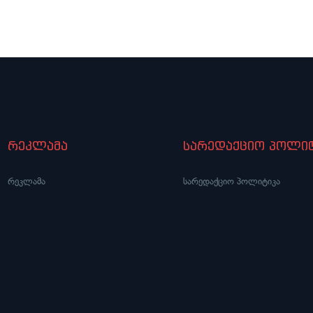
ერტმა ანშლაგით ჩაიარა
რეკლამა
სარედაქციო პოლიტ
რეკლამა
სარედაქციო პოლიტიკა