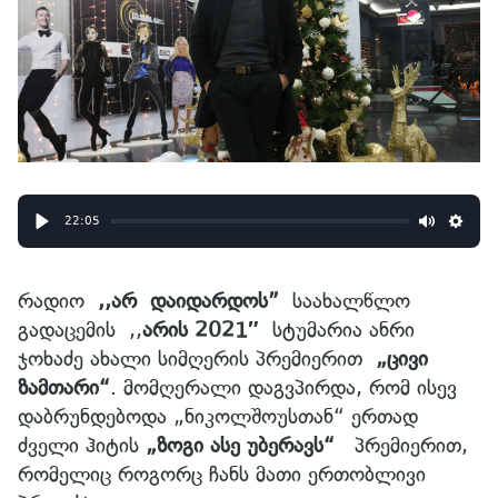
22:05
Play
Mute
Sett
რადიო
,,
არ
დაიდარდოს
”
საახალწლო
გადაცემის ,,
არის
2021″
სტუმარია ანრი
ჯოხაძე ახალი სიმღერის პრემიერით
„ცივი
ზამთარი“
. მომღერალი დაგვპირდა, რომ ისევ
დაბრუნდებოდა „ნიკოლშოუსთან“ ერთად
ძველი ჰიტის
„ზოგი ასე უბერავს“
პრემიერით,
რომელიც როგორც ჩანს მათი ერთობლივი