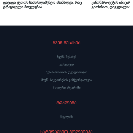
დავიდა ეუთოს საპარლამენტო ასამბლეა, რაც
კანონპროექტის ინიცირე
ტრაგიკული მოვლენაა
გითხრათ, დაგვღალა უკვ
მრავალსერიანი საპნის
ჩანს, ეს მისი ჰობია
ჩვენ შესახებ
ჩვენს შესახებ
კონტაქტი
შესაბამისობის დეკლარაცია
მაუწ. საკუთრების გამჭვირვალება
წლიური ანგარიში
რეკლამა
რეკლამა
სარედაქციო პოლიტიკა