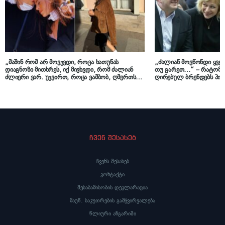
„მაშინ რომ არ მოვკვდი, როცა ხათუნას
„ძალიან მოვწონდი ყველ
დიაგნოზი მითხრეს, იქ მივხვდი, რომ ძალიან
თუ გარეთ…“ – რატომ ა
ძლიერი ვარ. უკვირთ, როცა ვამბობ, ღმერთს
ღირებულ ბრენდებს პი
მადლობა, რომ ეს დაავადება მოვიდა ჩვენთან-
მაკა ჩიჩუა
მეთქი…“ – ნინი ქარსელაძის მძიმე პერიოდი
ჩვენ შესახებ
ჩვენს შესახებ
კონტაქტი
შესაბამისობის დეკლარაცია
მაუწ. საკუთრების გამჭვირვალება
წლიური ანგარიში