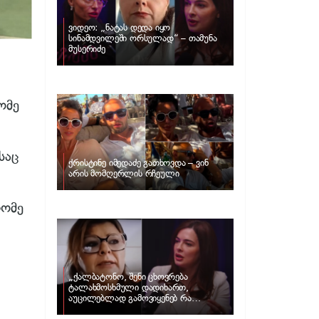
ვიდეო: „ნატას დედა იყო
სინამდვილეში ორსულად“ – თამუნა
მუსერიძე
ომე
საც
ქრისტინე იმედაძე გათხოვდა – ვინ
არის მომღერლის რჩეული
ლომე
„ქალბატონო, შენი ცხოვრება
ტალახმოსხმული დადიხართ,
აუცილებლად გამოვიყენებ რა
ინფორმაციაც მაქვს“… – რა