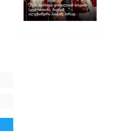
„ჩემს ძვირფას ყოფილთან ბოდიში
(ყველასთან), მაგრამ…“ –
ალექსანდრა პაიჭაძე პირად
ცხოვრებაზე