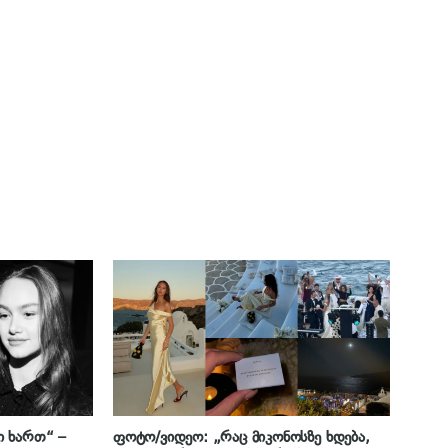
 ხართ“ –
ფოტო/ვიდეო: „რაც მიკონოსზე ხდება,