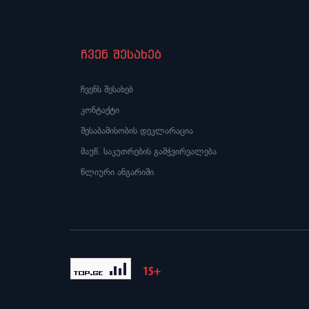
ჩვენ შესახებ
ჩვენს შესახებ
კონტაქტი
შესაბამისობის დეკლარაცია
მაუწ. საკუთრების გამჭვირვალება
წლიური ანგარიში