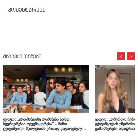
კომენტარები
მსგავსი თემები
ფოტო: „ერთმანეთზე ლამაზები ხართ,
ვიდეო: „ღმერთო ჩემო,
ბედნიერებაა თქვენი ყურება“ – ნინო
ცქიტიშვილის უმცროსი 
ცქიტიშვილი შვილებთან ერთად გადაღებულ
გამომწერები აღაფრთოვ
კადრს გვიზიარებს