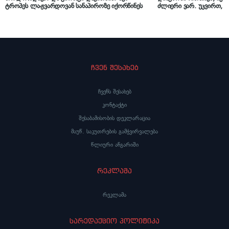
ტროპეს ლაჟვარდოვან სანაპიროზე იქორწინეს
ძლიერი ვარ. უკვირთ, 
მადლობა, რომ ეს დაავა
მეთქი…“ – ნინი ქარსელ
ჩვენ შესახებ
ჩვენს შესახებ
კონტაქტი
შესაბამისობის დეკლარაცია
მაუწ. საკუთრების გამჭვირვალება
წლიური ანგარიში
რეკლამა
რეკლამა
სარედაქციო პოლიტიკა