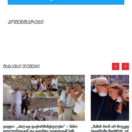
კომენტარები
მსგავსი თემები
ვიდეო: „ახლად დაქორწინებულები“ – ნინო
„მაშინ რომ არ მოვკვდი
თოლორდავამ და გიორგი დავითაიამ სენ-
დიაგნოზი მითხრეს, იქ 