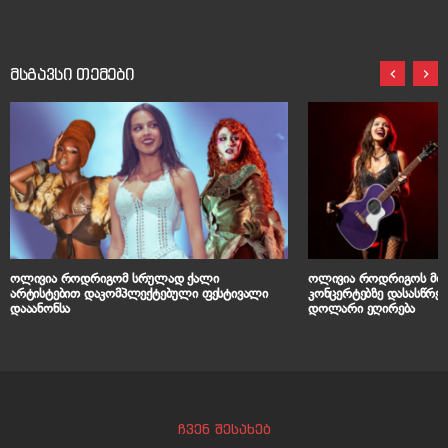
მსგავსი თემები
ოლივია როდრიგომ სრულად ქალი
ოლივია როდრიგოს მომ
არტისტებით დაკომპლექტებული ფესტივალი
კონცერტებზე დასასწრებ
დააანონსა
დოლარი ეღირება
ჩვენ შესახებ