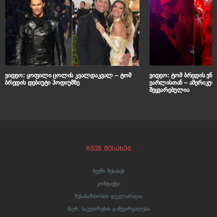
ვიდეო: ყოფილი ცოლის კვალდაკვალ – ტომ
ვიდეო: ტომ ბრედის ვნებ
ბრედის დებიუტი პოდიუმზე
ეარლისთან – ამერიკუ
შეყვარებულია
ჩვენ შესახებ
ჩვენს შესახებ
კონტაქტი
შესაბამისობის დეკლარაცია
მაუწ. საკუთრების გამჭვირვალება