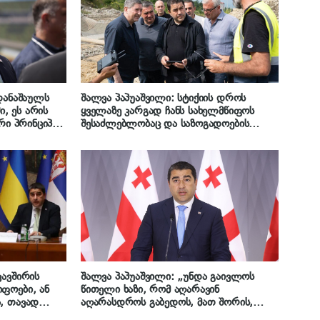
დანაშაულს
შალვა პაპუაშვილი: სტიქიის დროს
ი, ეს არის
ყველაზე კარგად ჩანს სახელმწიფოს
რი პრინციპი –
შესაძლებლობაც და საზოგადოების
დათ,
ძალაც
სუხისგება არ
 უნდათ,
კავშირის
შალვა პაპუაშვილი: „უნდა გაივლოს
ფოები, ან
წითელი ხაზი, რომ აღარავინ
, თავად
აღარასდროს გაბედოს, მათ შორის,
ლოდნელ
ევროკავშირის არცერთმა ინსტიტუციამ,