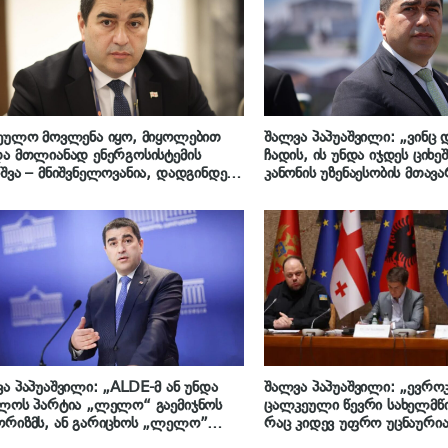
ეულო მოვლენა იყო, მიყოლებით
შალვა პაპუაშვილი: „ვინც 
ა მთლიანად ენერგოსისტემის
ჩადის, ის უნდა იჯდეს ციხეშ
შვა – მნიშვნელოვანია, დადგინდეს
კანონის უზენაესობის მთავა
ა დეტალი, თუკი არის ადამიანური
აბა სხვანაირად როგორ უნ
ორი, ვინმეს ჩარევა, რაიმე
დანაშაული ჩაიდინონ და პა
ტაჟის ხასიათის ქმედება,
დადგეს? ასეთი ქვეყანა თუ
ვლენილი უნდა იყოს“ – შალვა
წავიდნენ სადმე სხვაგან”
აშვილი
ა პაპუაშვილი: „ALDE-მ ან უნდა
შალვა პაპუაშვილი: „ევრო
ლოს პარტია „ლელო“ გაემიჯნოს
ცალკეული წევრი სახელმწი
ორიზმს, ან გარიცხოს „ლელო”
რაც კიდევ უფრო უცნაურია
თარი რიგებიდან, სხვა შემთხვევაში
ბრიუსელი ახალ და მოუ