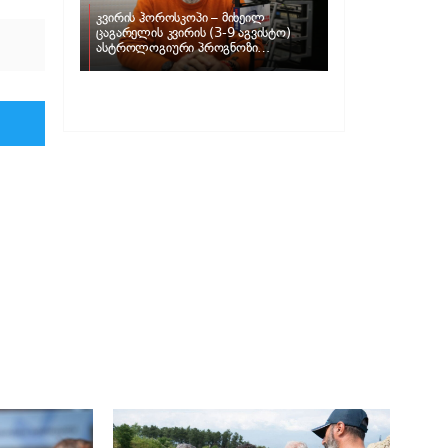
კვირის ჰოროსკოპი – მიხეილ
ცაგარელის კვირის (3-9 აგვისტო)
ასტროლოგიური პროგნოზი
ზოდიაქოს ნიშნებისთვის