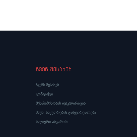
კვლავ ესხმის თავს საქართველოს
თავა
ხელისუფლებას, თუმცა, სადაც არის
მხარ
თავდასხმა, იქ აუცილებლად იქნება
პასუხიც“
ჩვენ შესახებ
ჩვენს შესახებ
კონტაქტი
შესაბამისობის დეკლარაცია
მაუწ. საკუთრების გამჭვირვალება
წლიური ანგარიში