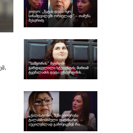
ვიდეო: „ნატას დედა იყო
სინამდვილეში ორსულად“ – თამუნა
მუსერიძე
“სამგორის” მეტროში
ემ,
გარდაცვლილი სტუდენტის, მარიამ
ტყემალაძის დედა ექსპერტიზის
პასუხს აქვეყნებს – რა გახდა გოგონას
გარდაცვალების მიზეზი?
„ქალბატონო, შენი ცხოვრება
ტალახმოსხმული დადიხართ,
აუცილებლად გამოვიყენებ რა
ინფორმაციაც მაქვს“… – რა