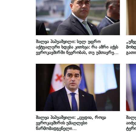
შალვა პაპუაშვილი: სულ უფრო
„უჩვ
აქტუალური ხდება კითხვა: რა აზრი აქვს
მოხდ
ევროკავშირში წევრობას, თუ უმთავრეს
გათი
სარგებელსა და ბერკეტებს გართმევენ?!
ყველ
– კითხვა მხოლოდ ის კი არაა, როდის
ფაქტ
მიგვიღებენ, არამედ რომელ
საბო
ევროკავშირში გვთავაზობენ
გამო
გაწევრიანებას
პაპუ
შალვა პაპუაშვილი: „ცუდია, როცა
შალვ
ევროკავშირის უმაღლესი
აიძუ
წარმომადგენელი
ტერ
არაპროვოცირებულად, მოწმენდილ ცაზე
საკუ