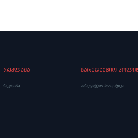
დ ALDE გახდება ტერორიზმის
წინაპირობებს აყენებენ, რა
დამჭერი გაერთიანება“
ქვეყნების წინსვლას ხელო
აფერხებს – ეს წინაპირობე
უფრო პოლიტიკურ შანტაჟს 
ვიდრე კონსტრუქციულ
დამოკიდებულებას“
რეკლამა
სარედაქციო პოლიტ
რეკლამა
სარედაქციო პოლიტიკა