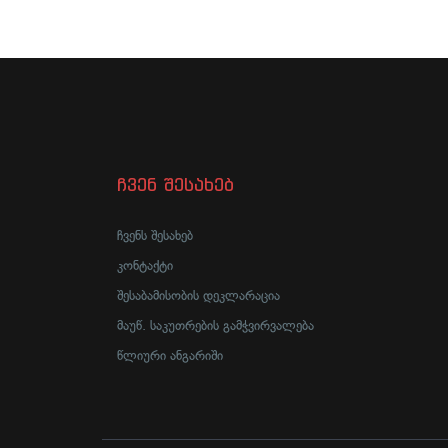
ჩვენ შესახებ
ჩვენს შესახებ
კონტაქტი
შესაბამისობის დეკლარაცია
მაუწ. საკუთრების გამჭვირვალება
წლიური ანგარიში