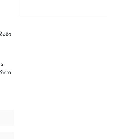
ბაში
ია
არით