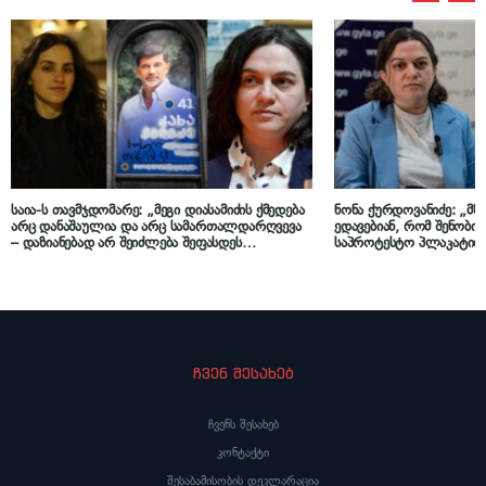
საია-ს თავმჯდომარე: „მეგი დიასამიძის ქმედება
ნონა ქურდოვანიძე: „მ
არც დანაშაულია და არც სამართალდარღვევა
ედავებიან, რომ შენობის
– დაზიანებად არ შეიძლება შეფასდეს
საპროტესტო პლაკატით
გამოხატვის თავისუფლების ფარგლებში
გაკვრისთანავე ააძვრეს 
გაკეთებული წარწერა, რაც ნივთზე წარუშლელ
უსამართლობები ამით 
კვალს არ ტოვებს“
იმავე ქმედებისათვის ა
დაჯარიმებას“
ჩვენ შესახებ
ჩვენს შესახებ
კონტაქტი
შესაბამისობის დეკლარაცია