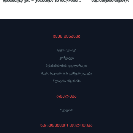
დამნაშავედ ცნო – კომპანიებს $6 მილიონის
აზერბაიჯანის საგარეო უ
გადახდა მოუწევთ
ირანიდან ნახიჩევანზე 
შედეგად 2 ადამიანი და
ჩვენ შესახებ
ჩვენს შესახებ
კონტაქტი
შესაბამისობის დეკლარაცია
მაუწ. საკუთრების გამჭვირვალება
წლიური ანგარიში
რეკლამა
რეკლამა
სარედაქციო პოლიტიკა