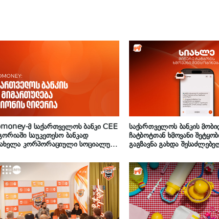
omoney-მ საქართველოს ბანკი CEE
საქართველოს ბანკის მობი
გორიაში საუკეთესო ბანკად
ჩატბოტთან ხმოვანი შეტყობ
სახელა კორპორაციული სოციალური
გაგზავნა გახდა შესაძლებე
ხისმგებლობის მიმართულებით