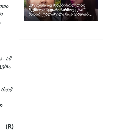
ლთა
„შეცდომა თუ მიზანმიმართულად
შექმნილი მცდარი წარმოდგენა?“ –
თ
მარიამ კუბლაშვილი ნატა ვიბლიანის
საქმეზე ვიდეომიმართვას ავრცელებს
,
. ამ
ებს,
, რომ
თ
(R)