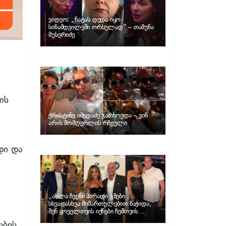
ვიდეო: „ნატას დედა იყო
სინამდვილეში ორსულად“ – თამუნა
მუსერიძე
ის
ქრისტინე იმედაძე გათხოვდა – ვინ
არის მომღერლის რჩეული
დი და
„ახლა ჩვენი პირადი გზები
სხვადასხვა მიმართულებით წავიდა,
შენ ყოველთვის იქნები ჩემთვის
შთაგონების წყარო“ – ნუცა ბუზალაძე
ბის,