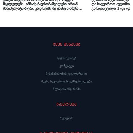
მკვლელებს! იმნაძე-ნავროზაშვილები არიან
და სატვირთო ავტომობი
მანიპულატორები, კადრებში მე ვნახე თამუნა
გარდაიცვალა 1 და დაშა
ნავროზაშვილის ისტერიკების ფონზე წყნარად
მდგარი პოლიცია“ – ეკა კუპატაძე მიმართვას
ავრცელებს
ჩვენ შესახებ
ჩვენს შესახებ
კონტაქტი
შესაბამისობის დეკლარაცია
მაუწ. საკუთრების გამჭვირვალება
წლიური ანგარიში
რეკლამა
რეკლამა