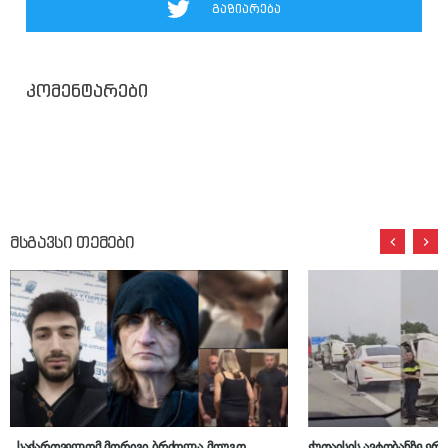
გაზიარება
კომენტარები
მსგავსი თემები
„საქართველომ მორიგი ბრძოლა მოუგო
ქუთაისის ავტობანზე ერ