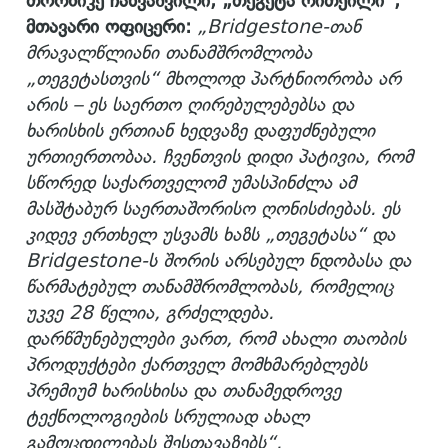
თორნიკე ჩახვაშვილი, „თეგეტა რითეილი“,
მთავარი ოფიცერი:
„Bridgestone-
თან
მრავალწლიანი
თანამშრომლობა
„
თეგეტასთვის
“
მხოლოდ
პარტნიორობა
არ
არის
–
ეს
საერთო
ღირებულებებსა
და
ხარისხის
ერთიან
ხედვაზე
დაფუძნებული
ურთიერთობაა
.
ჩვენთვის
დიდი
პატივია
,
რომ
სწორედ
საქართველო
მ
უმასპინძლა
ამ
მასშტაბურ
საერთაშორისო
ღონისძიებას
.
ეს
კიდევ
ერთხელ
უსვამს
ხაზს
„
თეგეტასა
“
და
Bridgestone-
ს
შორის
არსებულ
ნდობასა
და
წარმატებულ
თანამშრომლობას
,
რომელიც
უკვე
28
წელია,
გრძელდება
.
დარწმუნებულ
ებ
ი
ვართ
,
რომ
ახალი
თაობის
პროდუქტები
ქართველ
მომხმარებლებს
პრემიუმ
ხარისხისა
და
თანამედროვე
ტექნოლოგიების
სრულიად
ახალ
გამოცდილებას
შესთავაზებს
“
.