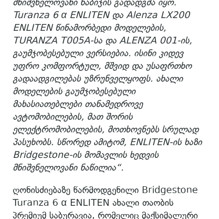
მნიშვნელოვანი ნაბიჯის გადადგმა
იყო
.
Turanza 6 α ENLITEN და Alenza LX200
ENLITEN წინამორბედ
ი
მოდელების
,
TURANZA T005A-სა და ALENZA 001-ის
,
გაუმჯობესებული ვერსიებია
. ისინი
კიდევ
უფრო კომფორტულ, მშვიდ და უსაფრთხო
გადაადგილებას უზრუნველყოფს.
ახალი
მოდელების
გაუმჯობესებული
მახასიათებლები თანამედროვე
ავტომობილების, მათ შორის
ელექტრომობილების, მოთხოვნებს სრულად
პასუხობს. სწორედ ამიტომ
,
ENLITEN-ის ხაზი
Bridgestone-ის მომავლის ხედვის
მნიშვნელოვანი ნაწილია
“
.
ღონისძიებაზე წარმოდგენილი Bridgestone
Turanza 6 α ENLITEN ახალი თაობის
პრემიუმ საბურავია, რომელიც მაქსიმალური