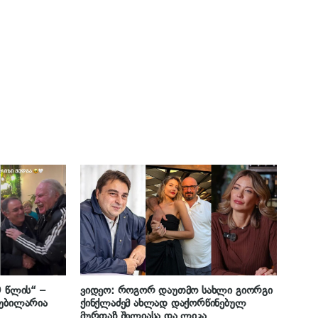
9 წლის“ –
ვიდეო: როგორ დაუთმო სახლი გიორგი
იუბილარია
ქინქლაძემ ახლად დაქორწინებულ
მურთაზ შელიასა და ლიკა