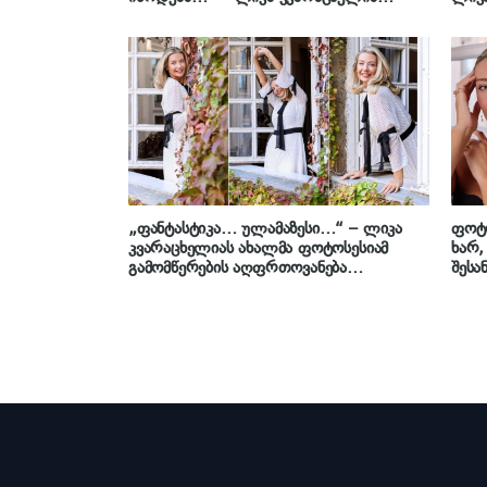
ქალიშვილს გაბედნიერებას ულოცავს
მოგზ
„ფანტასტიკა… ულამაზესი…“ – ლიკა
ფოტო
კვარაცხელიას ახალმა ფოტოსესიამ
ხარ,
გამომწერების აღფრთოვანება
შესა
დაიმსახურა