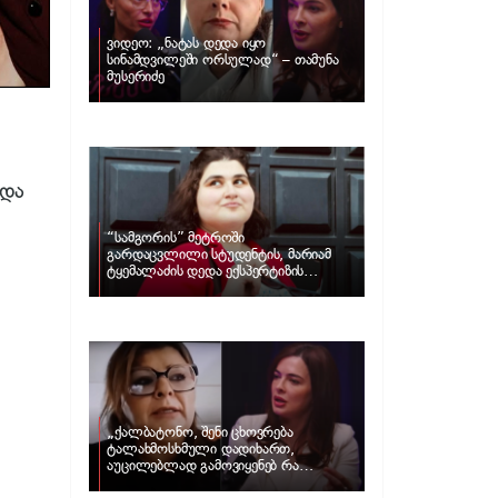
ვიდეო: „ნატას დედა იყო
სინამდვილეში ორსულად“ – თამუნა
მუსერიძე
 და
“სამგორის” მეტროში
გარდაცვლილი სტუდენტის, მარიამ
ტყემალაძის დედა ექსპერტიზის
პასუხს აქვეყნებს – რა გახდა გოგონას
გარდაცვალების მიზეზი?
„ქალბატონო, შენი ცხოვრება
ტალახმოსხმული დადიხართ,
აუცილებლად გამოვიყენებ რა
ინფორმაციაც მაქვს“… – რა