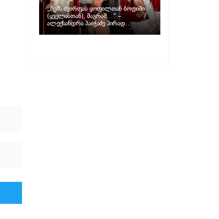
„ჩემს ძვირფას ყოფილთან ბოდიში
(ყველასთან), მაგრამ…“ –
ალექსანდრა პაიჭაძე პირად
ცხოვრებაზე