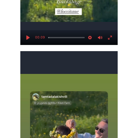
00:09
Play
Settings
Mute
Enter
fullscree