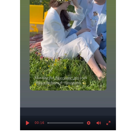
00:16
Play
Settings
Mute
Enter