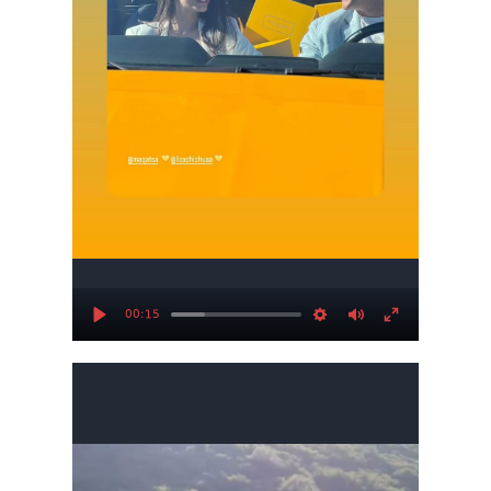
00:15
Play
Settings
Mute
Enter
fullscree