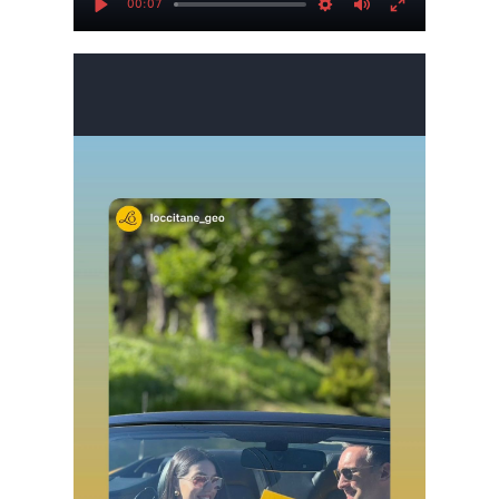
00:07
Play
Settings
Mute
Enter
fullscree