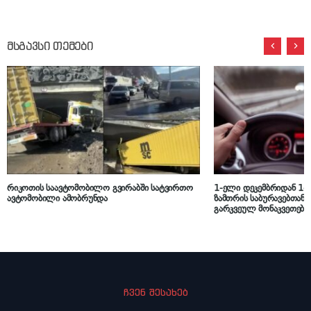
მსგავსი თემები
რიკოთის საავტომობილო გვირაბში სატვირთო
1-ელი დეკემბრიდან 1-
ავტომობილი ამობრუნდა
ზამთრის საბურავებთან დ
გარკვეულ მონაკვეთებზე
ამოქმედდება – იხილეთ
ჩვენ შესახებ