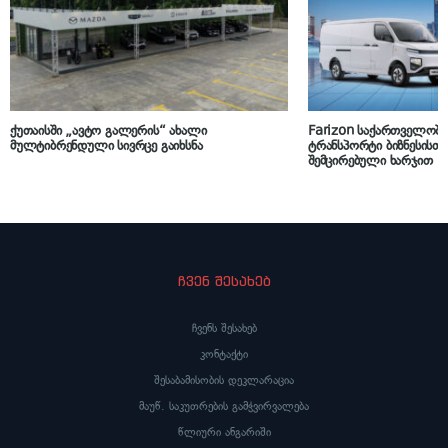
ქუთაისში „ავტო გალერის“ ახალი
Farizon საქართველოში
მულტიბრენდული სივრცე გაიხსნა
ტრანსპორტი ბიზნესისთ
შემცირებული ხარჯით
ჩვენ შესახებ
ჩვენს შესახებ
კონტაქტი
შესაბამისობის დეკლარაცია
მაუწ. საკუთრების გამჭვირვალება
წლიური ანგარიში