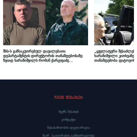
შსს-ს განსაკუთრებულ დავალებათა
„ყველაფერი შესაძლებე
დეპარტამენტის დირექტორის თანამდებობაზე
ხარაზიშვილი კითხვაზე,
ზვიად ხარაზიშვილს რომან ქარცივაძე
თანამდებობა დატოვოს
ჩაანაცვლებს
ჩვენ შესახებ
ჩვენს შესახებ
კონტაქტი
შესაბამისობის დეკლარაცია
მაუწ. საკუთრების გამჭვირვალება