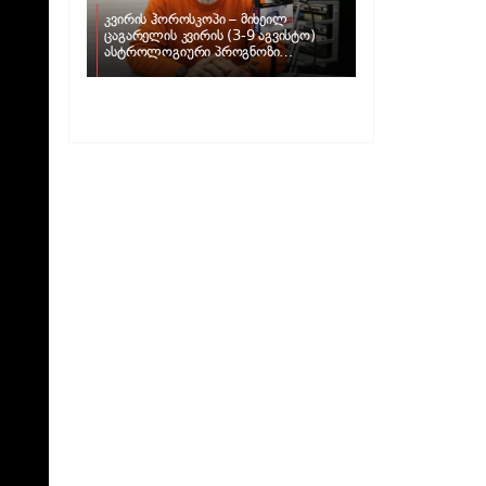
კვირის ჰოროსკოპი – მიხეილ
ცაგარელის კვირის (3-9 აგვისტო)
ასტროლოგიური პროგნოზი
ზოდიაქოს ნიშნებისთვის