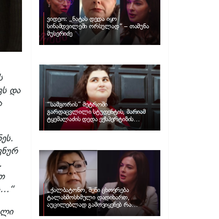
ვიდეო: „ნატას დედა იყო
სინამდვილეში ორსულად“ – თამუნა
მუსერიძე
ს
ვს და
ა
“სამგორის” მეტროში
გარდაცვლილი სტუდენტის, მარიამ
ტყემალაძის დედა ექსპერტიზის
პასუხს აქვეყნებს – რა გახდა გოგონას
გარდაცვალების მიზეზი?
ეს.
ვნურ
…
თ
ს…“
„ქალბატონო, შენი ცხოვრება
ტალახმოსხმული დადიხართ,
აუცილებლად გამოვიყენებ რა
ელი
ინფორმაციაც მაქვს“… – რა