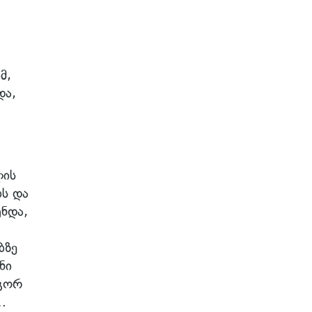
მ,
და,
ლის
ბს და
უნდა,
ბზე
ნი
ოგორ
…