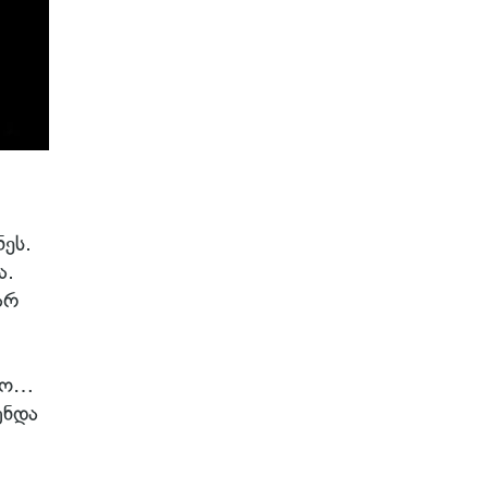
ეს.
ა.
არ
ზეო…
უნდა