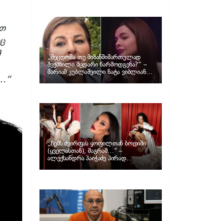
განცხადებას ავრცელებს ნატა
ვიბლიანი და როგორ პასუხობს მას
მარიამ კუბლაშვილი
ით
ც
მ
„შეცდომა თუ მიზანმიმართულად
შექმნილი მცდარი წარმოდგენა?“ –
მარიამ კუბლაშვილი ნატა ვიბლიანის
ს…“
საქმეზე ვიდეომიმართვას ავრცელებს
„ჩემს ძვირფას ყოფილთან ბოდიში
(ყველასთან), მაგრამ…“ –
ალექსანდრა პაიჭაძე პირად
ცხოვრებაზე