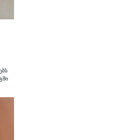
ებს
გში