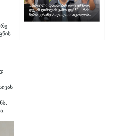
„პირველი დაბადების დღე უშენოდ
დე, ამ ღიმილის გამო დე?!“ – რას
წერს ვერაზე მოკლული ნიკოლოზ
ღუნაშვილის დედა
დრე
გნის
ად
სიკას
ნს,
ი.