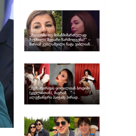
განცხადებას ავრცელებს ნატა
ვიბლიანი და როგორ პასუხობს მას
მარიამ კუბლაშვილი
„შეცდომა თუ მიზანმიმართულად
შექმნილი მცდარი წარმოდგენა?“ –
მარიამ კუბლაშვილი ნატა ვიბლიანის
საქმეზე ვიდეომიმართვას ავრცელებს
„ჩემს ძვირფას ყოფილთან ბოდიში
(ყველასთან), მაგრამ…“ –
ალექსანდრა პაიჭაძე პირად
ცხოვრებაზე