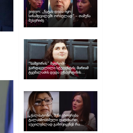
ვიდეო: „ნატას დედა იყო
სინამდვილეში ორსულად“ – თამუნა
მუსერიძე
“სამგორის” მეტროში
გარდაცვლილი სტუდენტის, მარიამ
ტყემალაძის დედა ექსპერტიზის
პასუხს აქვეყნებს – რა გახდა გოგონას
გარდაცვალების მიზეზი?
„ქალბატონო, შენი ცხოვრება
ტალახმოსხმული დადიხართ,
აუცილებლად გამოვიყენებ რა
ინფორმაციაც მაქვს“… – რა