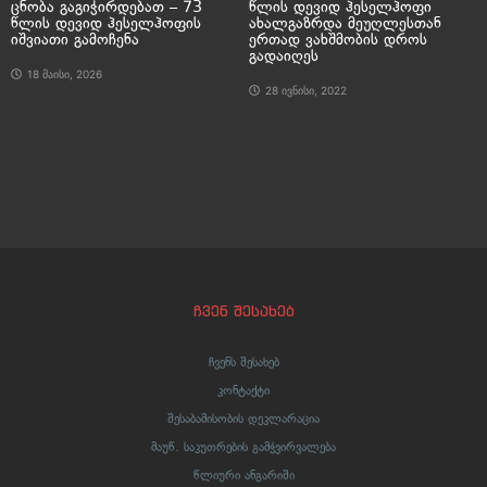
ცნობა გაგიჭირდებათ – 73
წლის დევიდ ჰესელჰოფი
წლის დევიდ ჰესელჰოფის
ახალგაზრდა მეუღლესთან
იშვიათი გამოჩენა
ერთად ვახშმობის დროს
გადაიღეს
18 მაისი, 2026
28 ივნისი, 2022
ჩვენ შესახებ
ჩვენს შესახებ
კონტაქტი
შესაბამისობის დეკლარაცია
მაუწ. საკუთრების გამჭვირვალება
წლიური ანგარიში