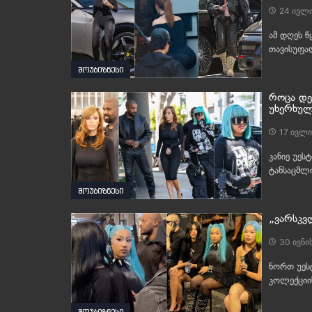
24 ივლი
ამ დღეს წ
თავისუფა
შოუბიზნესი
როცა დე
უხერხულ
17 ივლი
კანიე უეს
ტანსაცმლი
შოუბიზნესი
„ვარსკვ
30 ივნი
ნორთ უეს
კოლექციის
შოუბიზნესი