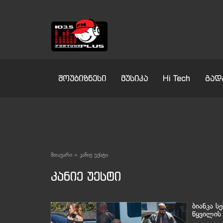
შოუბიზნესი
მუსიკა
Hi Tech
გად
მთავარი
»
კანიე უესტი
კანიე უესტი
ბიანკა ს
წყვილის