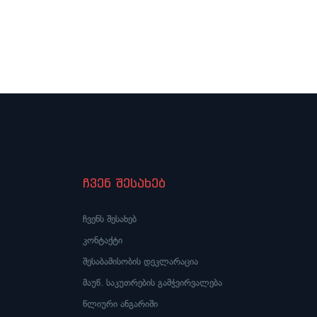
ჩვენ შესახებ
ჩვენს შესახებ
კონტაქტი
შესაბამისობის დეკლარაცია
მაუწ. საკუთრების გამჭვირვალება
წლიური ანგარიში