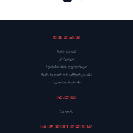
ჩვენ შესახებ
ჩვენს შესახებ
კონტაქტი
შესაბამისობის დეკლარაცია
მაუწ. საკუთრების გამჭვირვალება
წლიური ანგარიში
რეკლამა
რეკლამა
სარედაქციო პოლიტიკა