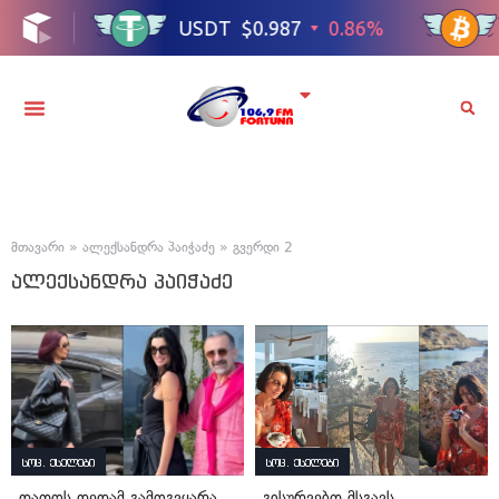
მთავარი
»
ალექსანდრა პაიჭაძე
»
გვერდი 2
ალექსანდრა პაიჭაძე
სოც. ქსელები
სოც. ქსელები
„დათოს დედამ გამოგვყარა,
„გისურვებთ მსგავს