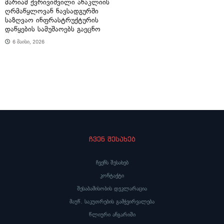
მარიამ ქვრივიშვილი ანაკლიის
ღრმაწყლოვან ნავსადგურში
საზღვაო ინფრასტრუქტურის
დაწყების სამუშაოებს გაეცნო
6 მაისი, 2026
ჩვენ შესახებ
ჩვენს შესახებ
კონტაქტი
შესაბამისობის დეკლარაცია
მაუწ. საკუთრების გამჭვირვალება
წლიური ანგარიში