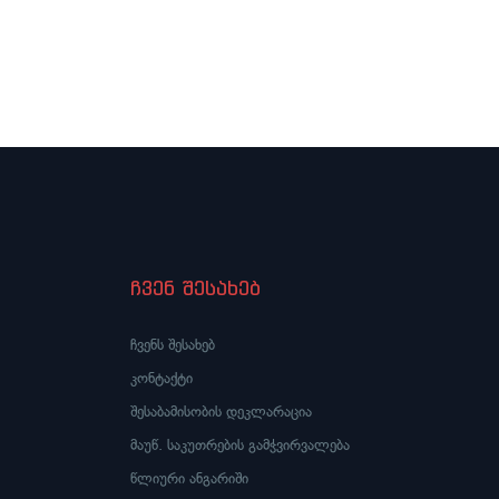
ჩვენ შესახებ
ჩვენს შესახებ
კონტაქტი
შესაბამისობის დეკლარაცია
მაუწ. საკუთრების გამჭვირვალება
წლიური ანგარიში