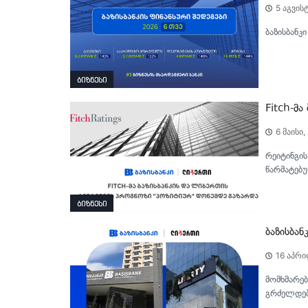
5 აგვის
ბაზისბანკ
ბიზნესი
Fitch-მ
6 მაისი,
რეიტინგის
წარმატებუ
ბიზნესი
ბაზისბან
16 აპრი
მომხმარებ
გრძელდებ