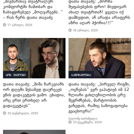
„მივმართავ თეატრალურ
დათა თავაძე: „მორჩა
კომფორტში ჩამთბარ და
შეფასებების დრო! მივდივარ
ჩაბიჟვინებულ „მოღვაწეებს..“
ახალ თეატრთან! ყველა იქ
– რას წერს დათა თავაძე
დამხვდით, ან არადა არაფერს
აზრი აღარ ჰქონია!!!“
17 აპრილი, 2025
16 აპრილი, 2025
სოც. ქსელები
საზოგადოება
დათა თავაძე: „მიშა ჩარკვიანს
დათა თავაძე: „პირველ რიგში,
ორ დღეში მესამედ დაურეკეს
„ოცნებას” ვერ ვაპატიებ იმ 12
გზის გადაკეტვის გამო. ცხადია,
წლიანი გახლეჩილობის ცრუ
არც ერთ ერთხელ არ
შეგრძნებას, მარტოობის
გადაუკეტავს“
განცდას, რაშიც საზოგადოება
გვაცხოვრა!“
20 თებერვალი, 2025
სალომე სარიშვილი
23 დეკემბერი, 2024